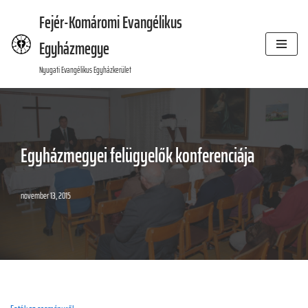
Fejér-Komáromi Evangélikus
Skip
Egyházmegye
to
content
Nyugati Evangélikus Egyházkerület
Egyházmegyei felügyelők konferenciája
november 13, 2015