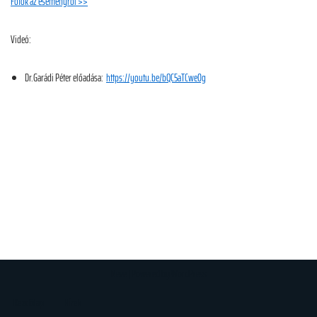
Fotók az eseményről >>
Videó:
Dr.Garádi Péter előadása:
https://youtu.be/bQC5aTCwe0g
Neve
| Powered by
WordPress
Kezdőlap
Hírek